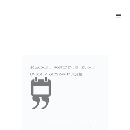
2014-10-10
/
POSTED BY : ISHIZUKA
/
UNDER :
PHOTOGRAPHY
,
未分類
Its time to change