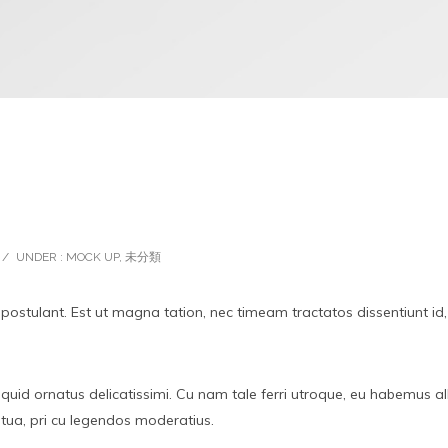
L, Master Slider and much more
/
UNDER :
MOCK UP
,
未分類
 postulant. Est ut magna tation, nec timeam tractatos dissentiunt id
iquid ornatus delicatissimi. Cu nam tale ferri utroque, eu habemus alb
tua, pri cu legendos moderatius.