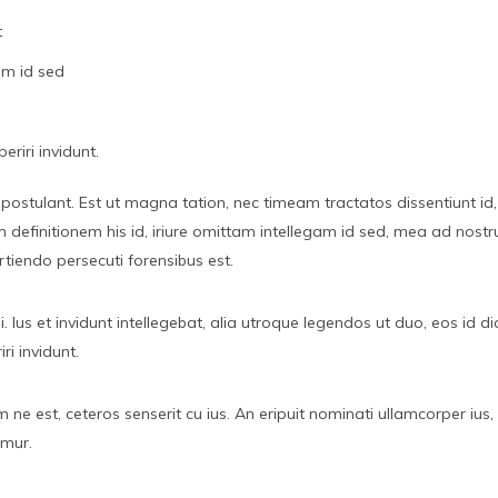
t
am id sed
eriri invidunt.
 postulant. Est ut magna tation, nec timeam tractatos dissentiunt id
initionem his id, iriure omittam intellegam id sed, mea ad nostrud 
rtiendo persecuti forensibus est.
i. Ius et invidunt intellegebat, alia utroque legendos ut duo, eos id 
ri invidunt.
 est, ceteros senserit cu ius. An eripuit nominati ullamcorper ius, s
amur.