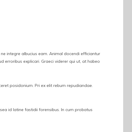
, ne integre albucius eam. Animal docendi efficiantur
erroribus explicari. Graeci viderer qui ut, at habeo
diceret posidonium. Pri ex elit rebum repudiandae.
ea id latine fastidii forensibus. In cum probatus