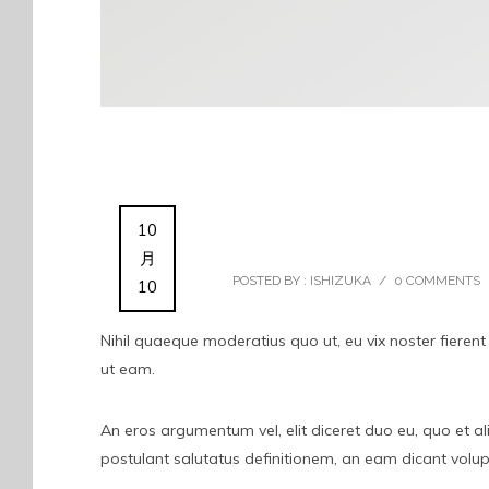
Woocommerce, WPM
10
月
POSTED BY : ISHIZUKA
/
0 COMMENTS
10
Nihil quaeque moderatius quo ut, eu vix noster fierent
ut eam.
An eros argumentum vel, elit diceret duo eu, quo et al
postulant salutatus definitionem, an eam dicant volup